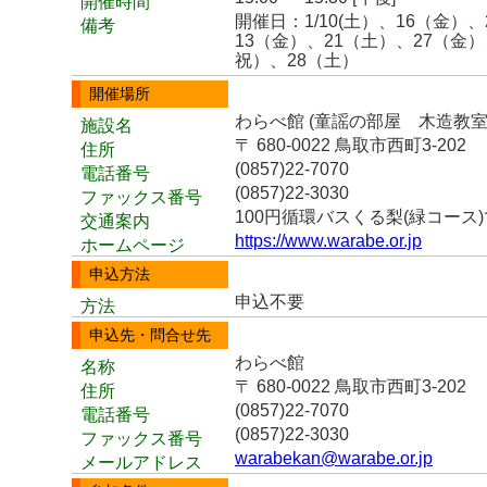
開催時間
開催日：1/10(土）、16（金）
備考
13（金）、21（土）、27（金）
祝）、28（土）
開催場所
わらべ館 (童謡の部屋 木造教室
施設名
〒 680-0022 鳥取市西町3-202
住所
(0857)22-7070
電話番号
(0857)22-3030
ファックス番号
100円循環バスくる梨(緑コー
交通案内
https://www.warabe.or.jp
ホームページ
申込方法
申込不要
方法
申込先・問合せ先
わらべ館
名称
〒 680-0022 鳥取市西町3-202
住所
(0857)22-7070
電話番号
(0857)22-3030
ファックス番号
warabekan@warabe.or.jp
メールアドレス