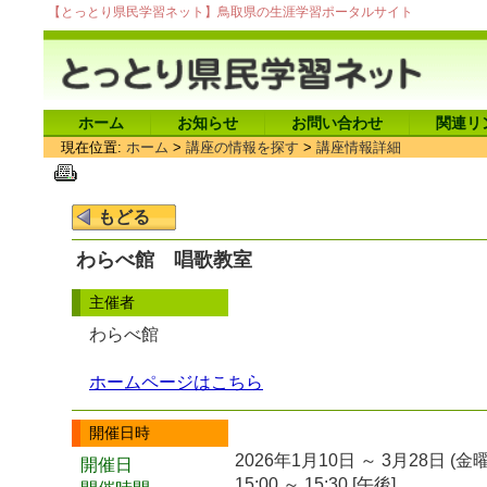
【とっとり県民学習ネット】鳥取県の生涯学習ポータルサイト
ホーム
お知らせ
お問い合わせ
関連リ
現在位置:
ホーム
>
講座の情報を探す
>
講座情報詳細
わらべ館 唱歌教室
主催者
わらべ館
ホームページはこちら
開催日時
2026年1月10日 ～ 3月28日 (金
開催日
15:00 ～ 15:30 [午後]