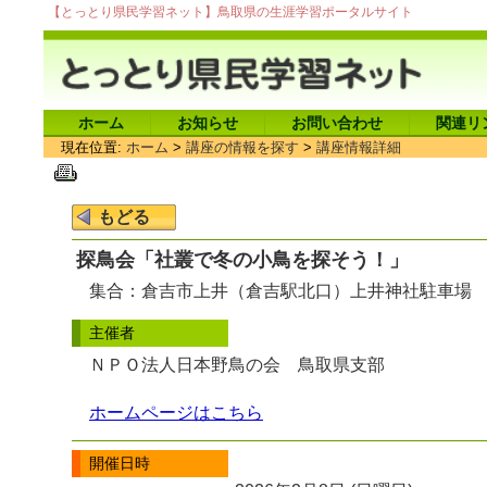
【とっとり県民学習ネット】鳥取県の生涯学習ポータルサイト
ホーム
お知らせ
お問い合わせ
関連リ
現在位置:
ホーム
>
講座の情報を探す
>
講座情報詳細
探鳥会「社叢で冬の小鳥を探そう！」
集合：倉吉市上井（倉吉駅北口）上井神社駐車場
主催者
ＮＰＯ法人日本野鳥の会 鳥取県支部
ホームページはこちら
開催日時