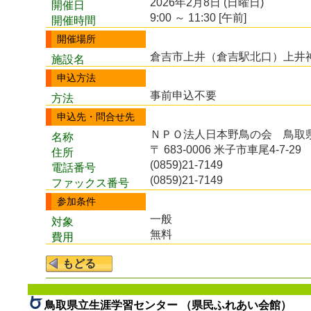
2026年2月8日 (日曜日)
開催日
9:00 ～ 11:30 [午前]
開催時間
開催場所
倉吉市上井（倉吉駅北口）上井神
施設名
申込方法
事前申込不要
方法
申込先・問合せ先
ＮＰＯ法人日本野鳥の会 鳥取
名称
〒 683-0006 米子市車尾4-7-29
住所
(0859)21-7149
電話番号
(0859)21-7149
ファックス番号
参加条件
一般
対象
無料
費用
鳥取県立生涯学習センター （県民ふれあい会館）