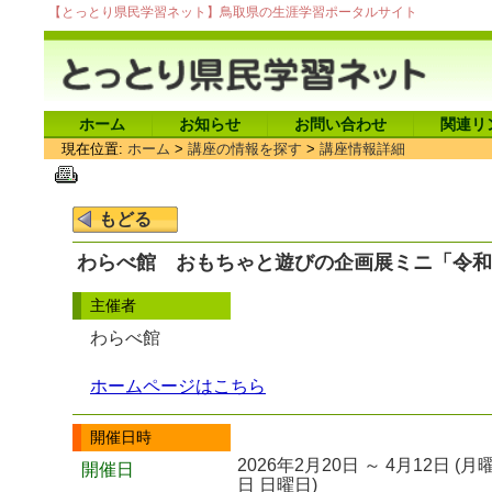
【とっとり県民学習ネット】鳥取県の生涯学習ポータルサイト
ホーム
お知らせ
お問い合わせ
関連リ
現在位置:
ホーム
>
講座の情報を探す
>
講座情報詳細
わらべ館 おもちゃと遊びの企画展ミニ「令和
主催者
わらべ館
ホームページはこちら
開催日時
2026年2月20日 ～ 4月12日 
開催日
日 日曜日)