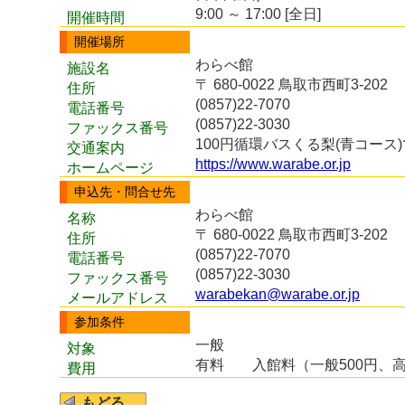
9:00 ～ 17:00 [全日]
開催時間
開催場所
わらべ館
施設名
〒 680-0022 鳥取市西町3-202
住所
(0857)22-7070
電話番号
(0857)22-3030
ファックス番号
100円循環バスくる梨(青コー
交通案内
https://www.warabe.or.jp
ホームページ
申込先・問合せ先
わらべ館
名称
〒 680-0022 鳥取市西町3-202
住所
(0857)22-7070
電話番号
(0857)22-3030
ファックス番号
warabekan@warabe.or.jp
メールアドレス
参加条件
一般
対象
有料
入館料（一般500円、
費用