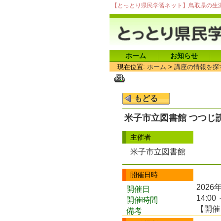
【とっとり県民学習ネット】鳥取県の生
ホーム
お知らせ
現在位置:
ホーム
>
講座の情報を探
米子市立図書館 つつじ
主催者
米子市立図書館
開催日時
2026
開催日
14:00 
開催時間
【開催
備考