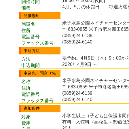
19:00 ～ 20:00 [夜間]
開催時間
4月、5月の休館日： 毎週火曜日、
備考
開催場所
米子水鳥公園ネイチャーセンタ
施設名
〒 683-0855 米子市彦名新田665
住所
(0859)24-6139
電話番号
(0859)24-6140
ファックス番号
申込方法
要予約。4月9日（木）9：00か
方法
2026年4月9日 ～
申込期間
申込先・問合せ先
米子水鳥公園ネイチャーセンタ
名称
〒 683-0855 米子市彦名新田665
住所
(0859)24-6139
電話番号
(0859)24-6140
ファックス番号
参加条件
小学生以上（子どもは保護者同
対象
有料
入館料（高校生～69歳は
費用
20人