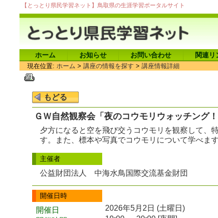
【とっとり県民学習ネット】鳥取県の生涯学習ポータルサイト
ホーム
お知らせ
お問い合わせ
関連リ
現在位置:
ホーム
>
講座の情報を探す
>
講座情報詳細
ＧＷ自然観察会「夜のコウモリウォッチング！
夕方になると空を飛び交うコウモリを観察して、
す。また、標本や写真でコウモリについて学べま
主催者
公益財団法人 中海水鳥国際交流基金財団
開催日時
2026年5月2日 (土曜日)
開催日