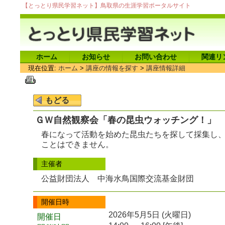
【とっとり県民学習ネット】鳥取県の生涯学習ポータルサイト
ホーム
お知らせ
お問い合わせ
関連リ
現在位置:
ホーム
>
講座の情報を探す
>
講座情報詳細
ＧＷ自然観察会「春の昆虫ウォッチング！」
春になって活動を始めた昆虫たちを探して採集し
ことはできません。
主催者
公益財団法人 中海水鳥国際交流基金財団
開催日時
2026年5月5日 (火曜日)
開催日