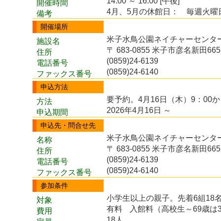
14:00 ～ 16:00 [午後]
開催時間
4月、5月の休館日： 毎週火曜日、
備考
開催場所
米子水鳥公園ネイチャーセンター
施設名
〒 683-0855 米子市彦名新田665
住所
(0859)24-6139
電話番号
(0859)24-6140
ファックス番号
申込方法
要予約。4月16日（木）9：00
方法
2026年4月16日 ～
申込期間
申込先・問合せ先
米子水鳥公園ネイチャーセンタ
名称
〒 683-0855 米子市彦名新田665
住所
(0859)24-6139
電話番号
(0859)24-6140
ファックス番号
参加条件
小学生以上の親子。先着6組18
対象
有料
入館料（高校生～69歳は
費用
18人