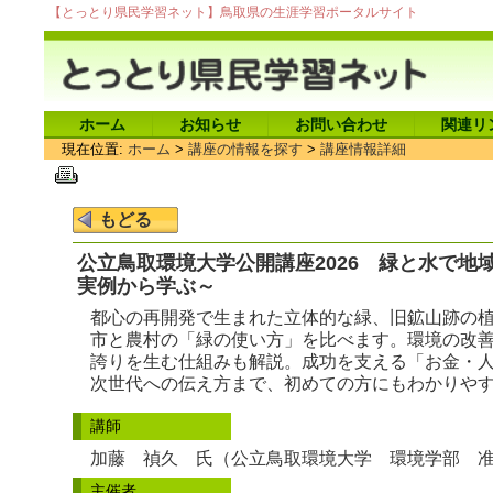
【とっとり県民学習ネット】鳥取県の生涯学習ポータルサイト
ホーム
お知らせ
お問い合わせ
関連リ
現在位置:
ホーム
>
講座の情報を探す
>
講座情報詳細
公立鳥取環境大学公開講座2026 緑と水で地
実例から学ぶ～
都心の再開発で生まれた立体的な緑、旧鉱山跡の
市と農村の「緑の使い方」を比べます。環境の改
誇りを生む仕組みも解説。成功を支える「お金・
次世代への伝え方まで、初めての方にもわかりや
講師
加藤 禎久 氏（公立鳥取環境大学 環境学部 
主催者