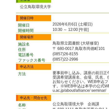
公立鳥取環境大学
開催日時
2026年6月6日 (土曜日)
開催日
10:30 ～ 12:00 [午前]
開催時間
開催場所
鳥取県立図書館 (大研修室)
施設名
〒 680-0017 鳥取市尚徳町101
住所
(0857)26-8155
電話番号
(0857)22-2996
ファックス番号
申込方法
要事前申し込み。講座の前日正午
方法
受講希望講座名、会場、氏名、
お知らせください。WEB申込
す。※WEB申込は本学の公式WEBサイト
u.ac.jp/about/alliance/ seminar/
申込先・問合せ先
公立鳥取環境大学 企画課
名称