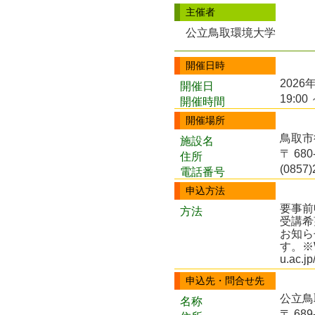
主催者
公立鳥取環境大学
開催日時
2026
開催日
19:00 
開催時間
開催場所
鳥取市
施設名
〒 68
住所
(0857)
電話番号
申込方法
要事前
方法
受講希
お知ら
す。※W
u.ac.jp
申込先・問合せ先
公立鳥
名称
〒 68