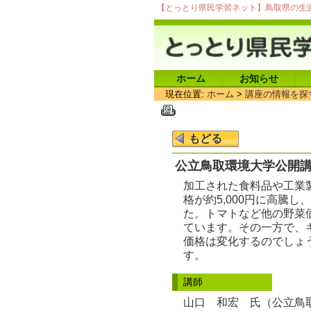
【とっとり県民学習ネット】鳥取県の生
ホーム
お知らせ
現在位置:
ホーム
>
講座の情報を探
公立鳥取環境大学公開講
加工された食料品や工業
格が約5,000円に高騰し
た。トマトなど他の野菜価
ています。その一方で、
価格は変化するのでしょ
す。
講師
山口 和宏 氏（公立鳥