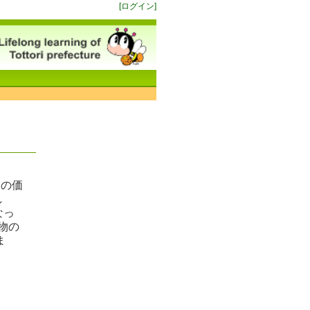
[ログイン]
ロの価
し
なっ
物の
ま