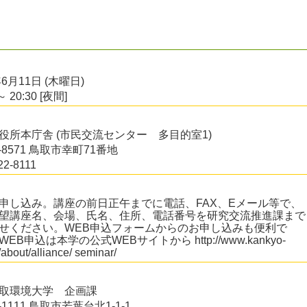
年6月11日 (木曜日)
～ 20:30 [夜間]
役所本庁舎 (市民交流センター 多目的室1)
0-8571 鳥取市幸町71番地
22-8111
申し込み。講座の前日正午までに電話、FAX、Eメール等で、
望講座名、会場、氏名、住所、電話番号を研究交流推進課まで
せください。WEB申込フォームからのお申し込みも便利で
EB申込は本学の公式WEBサイトから http://www.kankyo-
/about/alliance/ seminar/
取環境大学 企画課
9-1111 鳥取市若葉台北1‐1‐1