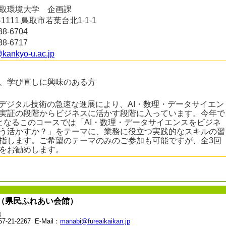
取環境大学 企画課
9-1111 鳥取市若葉台北1‐1‐1
38-6704
38-6717
kankyo-u.ac.jp
、学び直しに興味のある方
どデジタル技術の急速な進展により、AI・数理・データサイエン
実証の段階からビジネスに活かす段階に入っています。今年で
となるこのコースでは「AI・数理・データサイエンスをビジネ
う活かすか？」をテーマに、業務に役立つ実践的なスキルの習
指します。ご希望のテーマのみのご参加も可能ですが、全3回
をお勧めします。
（県民ふれあい会館）
地
21-2267 E-Mail：
manabi@fureaikaikan.jp