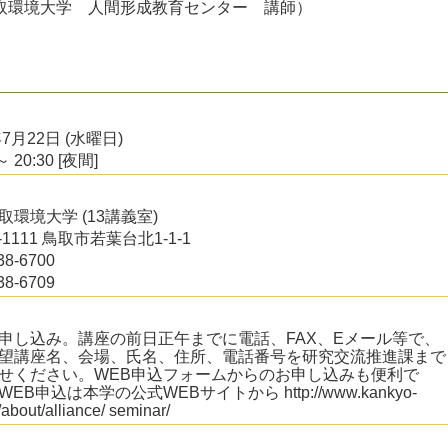
取環境大学 人間形成教育センター 講師）
年7月22日 (水曜日)
～ 20:30 [夜間]
取環境大学 (13講義室)
9-1111 鳥取市若葉台北1-1-1
38-6700
38-6709
申し込み。講座の前日正午までに電話、FAX、Eメール等で、
望講座名、会場、氏名、住所、電話番号を研究交流推進課まで
せください。WEB申込フォームからのお申し込みも便利で
EB申込は本学の公式WEBサイトから http://www.kankyo-
/about/alliance/ seminar/