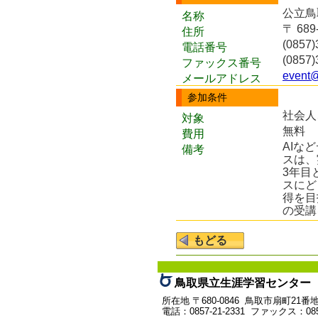
公立鳥
名称
〒 68
住所
(0857)
電話番号
(0857)
ファックス番号
event@
メールアドレス
参加条件
社会人
対象
無料
費用
AIな
備考
スは、
3年目
スにど
得を目
の受講
鳥取県立生涯学習センター 
所在地 〒680-0846 鳥取市扇町21番
電話：0857-21-2331 ファックス：0857-