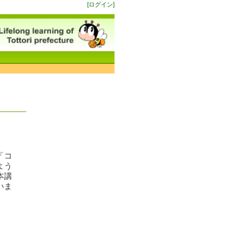
[ログイン]
「コ
よう
本講
いま