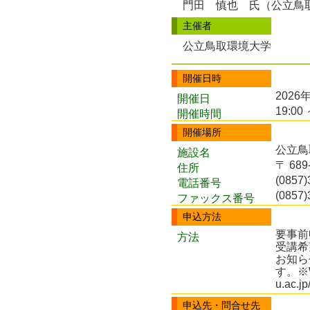
門田 慎也 氏（公立鳥
主催者
公立鳥取環境大学
開催日時
2026
開催日
19:00 
開催時間
開催場所
公立鳥
施設名
〒 68
住所
(0857)
電話番号
(0857)
ファックス番号
申込方法
要事前
方法
受講希
お知ら
す。※W
u.ac.jp
申込先・問合せ先