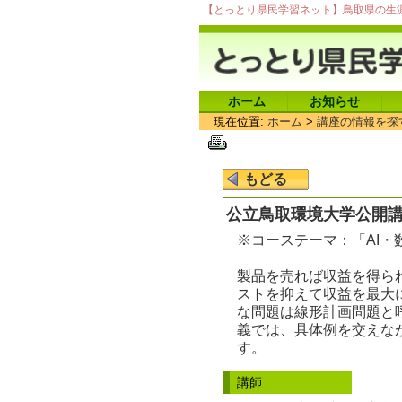
【とっとり県民学習ネット】鳥取県の生
ホーム
お知らせ
現在位置:
ホーム
>
講座の情報を探
公立鳥取環境大学公開講
※コーステーマ：「AI
製品を売れば収益を得ら
ストを抑えて収益を最大
な問題は線形計画問題と
義では、具体例を交えな
す。
講師