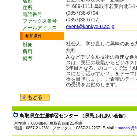
名称
〒 689-1111 鳥取市若葉台北1‐1‐
住所
(0857)38-6704
電話番号
(0857)38-6717
ファックス番号
event@kankyo-u.ac.jp
メールアドレス
参加条件
社会人、学び直しに興味のある
対象
無料
費用
AIなどデジタル技術の急速な進
備考
スは、実証の段階からビジネス
3年目となるこのコースでは「A
スにどう活かすか？」をテーマ
得を目指します。ご希望のテー
の受講をお勧めします。
鳥取県立生涯学習センター （県民ふれあい会館）
所在地 〒680-0846 鳥取市扇町21番地
電話：0857-21-2331 ファックス：0857-21-2267 E-Mail：
manabi@fu