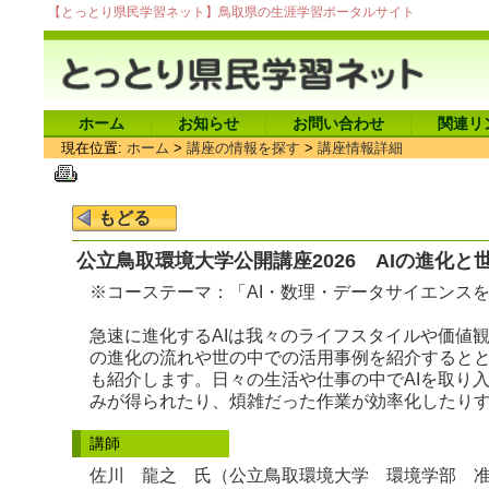
【とっとり県民学習ネット】鳥取県の生涯学習ポータルサイト
ホーム
お知らせ
お問い合わせ
関連リ
現在位置:
ホーム
>
講座の情報を探す
>
講座情報詳細
公立鳥取環境大学公開講座2026 AIの進化
※コーステーマ：「AI・数理・データサイエンス
急速に進化するAIは我々のライフスタイルや価値観
の進化の流れや世の中での活用事例を紹介するとと
も紹介します。日々の生活や仕事の中でAIを取り
みが得られたり、煩雑だった作業が効率化したり
講師
佐川 龍之 氏（公立鳥取環境大学 環境学部 