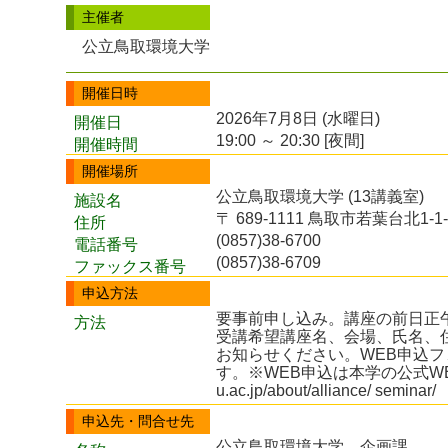
主催者
公立鳥取環境大学
開催日時
2026年7月8日 (水曜日)
開催日
19:00 ～ 20:30 [夜間]
開催時間
開催場所
公立鳥取環境大学 (13講義室)
施設名
〒 689-1111 鳥取市若葉台北1-1-
住所
(0857)38-6700
電話番号
(0857)38-6709
ファックス番号
申込方法
要事前申し込み。講座の前日正午
方法
受講希望講座名、会場、氏名、
お知らせください。WEB申込
す。※WEB申込は本学の公式WEBサイト
u.ac.jp/about/alliance/ seminar/
申込先・問合せ先
公立鳥取環境大学 企画課