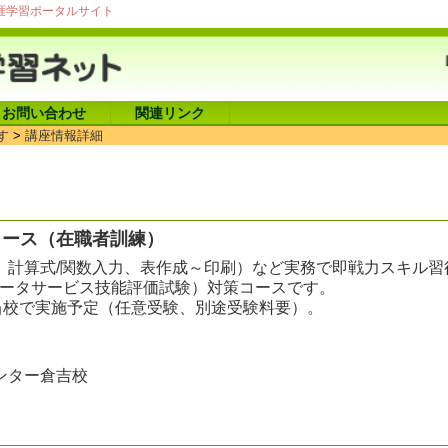
涯学習ポータルサイト
お問い合わせ
関連リンク
す
>
講座情報詳細
コース（在職者訓練）
、計算式/関数入力、表作成～印刷）など実務で即戦力スキル習
ュータサービス技能評価試験）対策コースです。
に当校で実施予定（任意受験、別途受験料要）。
ンター倉吉校