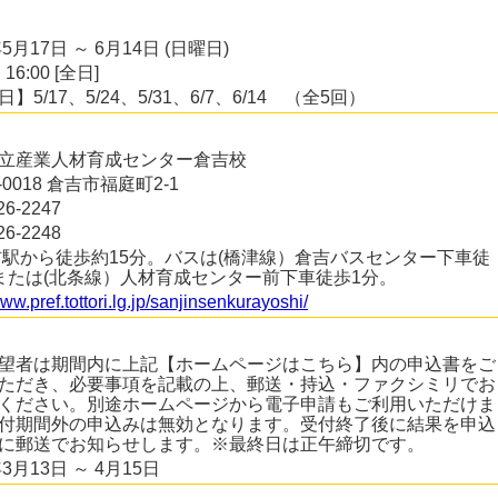
年5月17日 ～ 6月14日 (日曜日)
 16:00 [全日]
】5/17、5/24、5/31、6/7、6/14 （全5回）
立産業人材育成センター倉吉校
2-0018 倉吉市福庭町2-1
26-2247
26-2248
吉駅から徒歩約15分。バスは(橋津線）倉吉バスセンター下車徒
または(北条線）人材育成センター前下車徒歩1分。
www.pref.tottori.lg.jp/sanjinsenkurayoshi/
望者は期間内に上記【ホームページはこちら】内の申込書をご
ただき、必要事項を記載の上、郵送・持込・ファクシミリでお
ください。別途ホームページから電子申請もご利用いただけま
付期間外の申込みは無効となります。受付終了後に結果を申込
に郵送でお知らせします。※最終日は正午締切です。
年3月13日 ～ 4月15日