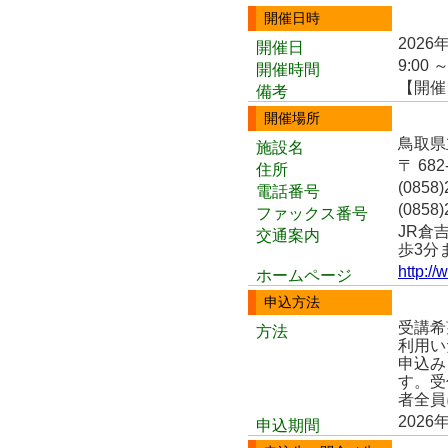
開催日時
2026
開催日
9:00 ～
開催時間
【開催日
備考
開催場所
鳥取県
施設名
〒 68
住所
(0858)
電話番号
(0858)
ファックス番号
JR倉
交通案内
歩3分
http://
ホームページ
申込方法
受講希
方法
利用い
申込み
す。受
者全員
2026
申込期間