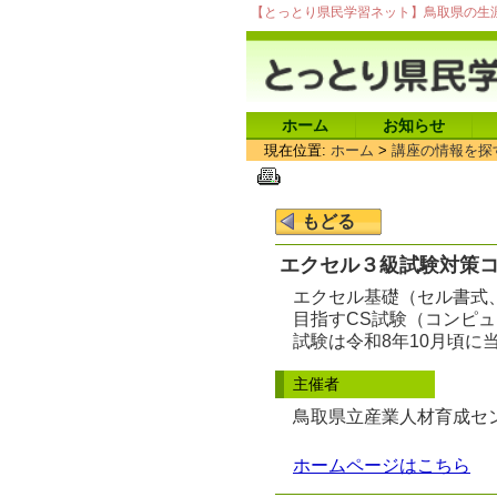
【とっとり県民学習ネット】鳥取県の生
ホーム
お知らせ
現在位置:
ホーム
>
講座の情報を探
エクセル３級試験対策
エクセル基礎（セル書式
目指すCS試験（コンピ
試験は令和8年10月頃
主催者
鳥取県立産業人材育成セ
ホームページはこちら