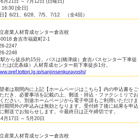
年6月21日 ～ 7月12日 (日曜日)
 16:30 [全日]
】6/21、6/28、7/5、7/12 （全4回）
立産業人材育成センター倉吉校
2-0018 倉吉市福庭町2-1
26-2247
26-2248
吉駅から徒歩約15分。バスは(橋津線）倉吉バスセンター下車徒
または(北条線）人材育成センター前下車徒歩1分。
www.pref.tottori.lg.jp/sanjinsenkurayoshi/
望者は期間内に上記【ホームページはこちら】内の申込書をご
ただき、必要事項を記載の上、郵送・持込・ファクシミリでお
ください。別途ホームページから電子申請もご利用いただけま
付期間外の申込みは無効となります。受付終了後に結果を申込
に郵送でお知らせします。※最終日は正午締切です。
年4月17日 ～ 5月20日
立産業人材育成センター倉吉校