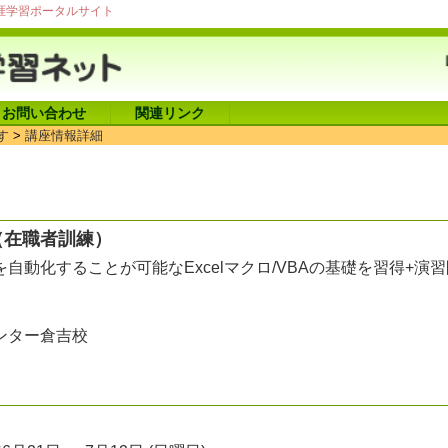
涯学習ポータルサイト
お問い合わせ
関連リンク
す
>
講座情報詳細
（在職者訓練）
自動化することが可能なExcelマクロ/VBAの基礎を習得+演
ンター倉吉校