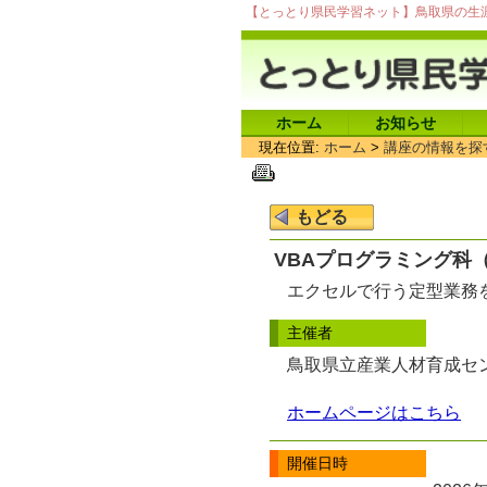
【とっとり県民学習ネット】鳥取県の生
ホーム
お知らせ
現在位置:
ホーム
>
講座の情報を探
VBAプログラミング科
エクセルで行う定型業務を
主催者
鳥取県立産業人材育成セ
ホームページはこちら
開催日時