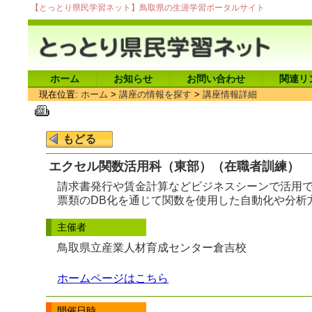
【とっとり県民学習ネット】鳥取県の生涯学習ポータルサイト
ホーム
お知らせ
お問い合わせ
関連リ
現在位置:
ホーム
>
講座の情報を探す
>
講座情報詳細
エクセル関数活用科（東部）（在職者訓練）
請求書発行や賃金計算などビジネスシーンで活用でき
票類のDB化を通じて関数を使用した自動化や分析
主催者
鳥取県立産業人材育成センター倉吉校
ホームページはこちら
開催日時