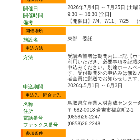
2026年7月4日 ～ 7月25日 (土曜
開催日
9:30 ～ 16:30 [全日]
開催時間
【開催日】7/4、7/11、7/25 
備考
開催場所
東部 委託
施設名
申込方法
受講希望者は期間内に上記【ホ
方法
利用いただき、必要事項を記載
申込みください。別途ホームペ
す。受付期間外の申込みは無効
者全員に郵送でお知らせします
2026年5月1日 ～ 6月3日
申込期間
申込先・問合せ先
鳥取県立産業人材育成センター
名称
〒 682-0018 倉吉市福庭町2-1
住所
(0858)26-2247
電話番号
(0858)26-2248
ファックス番号
参加条件