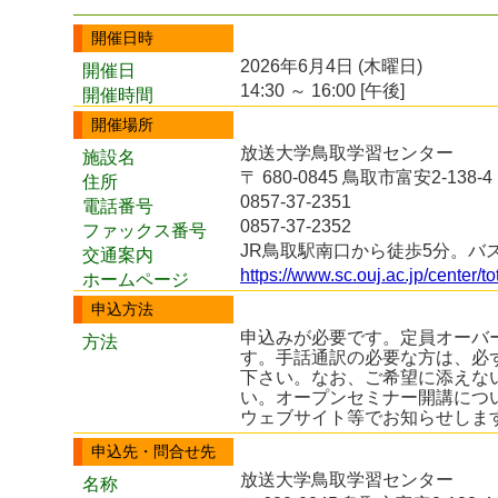
開催日時
2026年6月4日 (木曜日)
開催日
14:30 ～ 16:00 [午後]
開催時間
開催場所
放送大学鳥取学習センター
施設名
〒 680-0845 鳥取市富安2-1
住所
0857-37-2351
電話番号
0857-37-2352
ファックス番号
JR鳥取駅南口から徒歩5分。バ
交通案内
https://www.sc.ouj.ac.jp/center/tot
ホームページ
申込方法
申込みが必要です。定員オーバ
方法
す。手話通訳の必要な方は、必
下さい。なお、ご希望に添えな
い。オープンセミナー開講につ
ウェブサイト等でお知らせしま
申込先・問合せ先
放送大学鳥取学習センター
名称