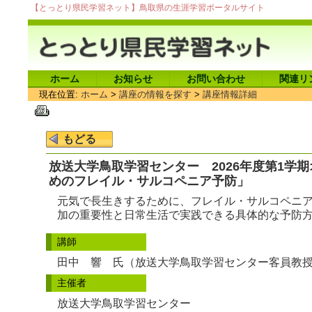
【とっとり県民学習ネット】鳥取県の生涯学習ポータルサイト
ホーム
お知らせ
お問い合わせ
関連リ
現在位置:
ホーム
>
講座の情報を探す
>
講座情報詳細
放送大学鳥取学習センター 2026年度第1学
めのフレイル・サルコペニア予防」
元気で長生きするために、フレイル・サルコペニ
加の重要性と日常生活で実践できる具体的な予防
講師
田中 響 氏（放送大学鳥取学習センター客員教
主催者
放送大学鳥取学習センター