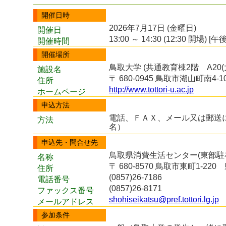
開催日時
2026年7月17日 (金曜日)
開催日
13:00 ～ 14:30 (12:30 開場) [午後
開催時間
開催場所
鳥取大学 (共通教育棟2階 A20(
施設名
〒 680-0945 鳥取市湖山町南4-1
住所
http://www.tottori-u.ac.jp
ホームページ
申込方法
電話、ＦＡＸ、メール又は郵送
方法
名）
申込先・問合せ先
鳥取県消費生活センター(東部駐
名称
〒 680-8570 鳥取市東町1-2
住所
(0857)26-7186
電話番号
(0857)26-8171
ファックス番号
shohiseikatsu@pref.tottori.lg.jp
メールアドレス
参加条件