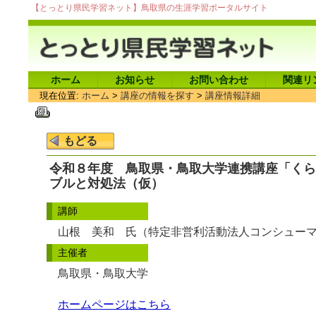
【とっとり県民学習ネット】鳥取県の生涯学習ポータルサイト
ホーム
お知らせ
お問い合わせ
関連リ
現在位置:
ホーム
>
講座の情報を探す
>
講座情報詳細
令和８年度 鳥取県・鳥取大学連携講座「くら
ブルと対処法（仮）
講師
山根 美和 氏（特定非営利活動法人コンシュー
主催者
鳥取県・鳥取大学
ホームページはこちら