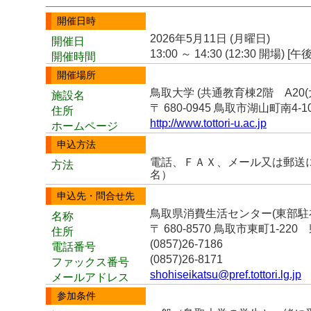
開催日時
2026年5月11日 (月曜日)
開催日
13:00 ～ 14:30 (12:30 開場) [午後
開催時間
開催場所
鳥取大学 (共通教育棟2階 A20(
施設名
〒 680-0945 鳥取市湖山町南4-1
住所
http://www.tottori-u.ac.jp
ホームページ
申込方法
電話、ＦＡＸ、メール又は郵送
方法
名）
申込先・問合せ先
鳥取県消費生活センター(東部駐
名称
〒 680-8570 鳥取市東町1-2
住所
(0857)26-7186
電話番号
(0857)26-8171
ファックス番号
shohiseikatsu@pref.tottori.lg.jp
メールアドレス
参加条件