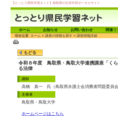
【とっとり県民学習ネット】鳥取県の生涯学習ポータルサイト
ホーム
お知らせ
お問い合わせ
関連リ
現在位置:
ホーム
>
講座の情報を探す
>
講座情報詳細
令和８年度 鳥取県・鳥取大学連携講座「くら
る法律
講師
高橋 真一 氏（鳥取県弁護士会消費者問題委員
主催者
鳥取県・鳥取大学
ホームページはこちら