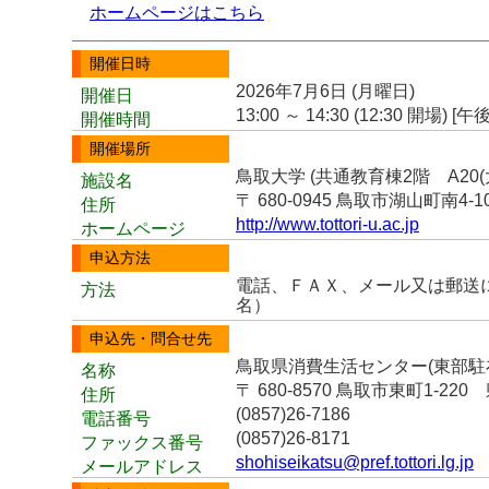
ホームページはこちら
開催日時
2026年7月6日 (月曜日)
開催日
13:00 ～ 14:30 (12:30 開場) [午後
開催時間
開催場所
鳥取大学 (共通教育棟2階 A20(
施設名
〒 680-0945 鳥取市湖山町南4-1
住所
http://www.tottori-u.ac.jp
ホームページ
申込方法
電話、ＦＡＸ、メール又は郵送
方法
名）
申込先・問合せ先
鳥取県消費生活センター(東部駐
名称
〒 680-8570 鳥取市東町1-2
住所
(0857)26-7186
電話番号
(0857)26-8171
ファックス番号
shohiseikatsu@pref.tottori.lg.jp
メールアドレス