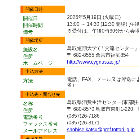
開催日時
2026年5月19日 (火曜日)
開催日
13:00 ～ 14:30 (12:30 開場) [午後
開催時間
※受付は、午後0時30分から会
備考
開催場所
鳥取短期大学 (「交流センター」
施設名
〒 682-8555 倉吉市福庭854
住所
http://www.cygnus.ac.jp/
ホームページ
申込方法
電話、FAX、メール又は郵送に
方法
名）
申込先・問合せ先
鳥取県消費生活センター(東部駐
名称
〒 680-8570 鳥取市東町1-22
住所
(0857)26-7186
電話番号
(0857)26-8171
ファックス番号
shohiseikatsu@pref.tottori.lg.jp
メールアドレス