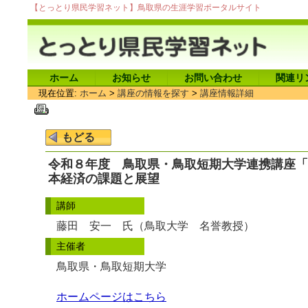
【とっとり県民学習ネット】鳥取県の生涯学習ポータルサイト
ホーム
お知らせ
お問い合わせ
関連リ
現在位置:
ホーム
>
講座の情報を探す
>
講座情報詳細
令和８年度 鳥取県・鳥取短期大学連携講座「
本経済の課題と展望
講師
藤田 安一 氏（鳥取大学 名誉教授）
主催者
鳥取県・鳥取短期大学
ホームページはこちら