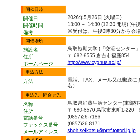
開催日時
2026年5月26日 (火曜日)
開催日
13:00 ～ 14:30 (12:30 開場) [午後
開催時間
※受付は、午後0時30分から会
備考
開催場所
鳥取短期大学 (「交流センター」
施設名
〒 682-8555 倉吉市福庭854
住所
http://www.cygnus.ac.jp/
ホームページ
申込方法
電話、FAX、メール又は郵送に
方法
名）
申込先・問合せ先
鳥取県消費生活センター(東部駐
名称
〒 680-8570 鳥取市東町1-22
住所
(0857)26-7186
電話番号
(0857)26-8171
ファックス番号
shohiseikatsu@pref.tottori.lg.jp
メールアドレス