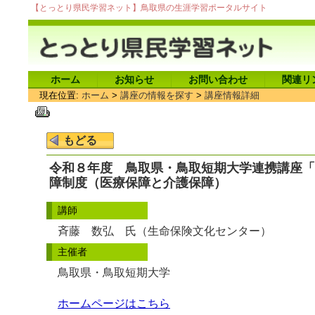
【とっとり県民学習ネット】鳥取県の生涯学習ポータルサイト
ホーム
お知らせ
お問い合わせ
関連リ
現在位置:
ホーム
>
講座の情報を探す
>
講座情報詳細
令和８年度 鳥取県・鳥取短期大学連携講座「
障制度（医療保障と介護保障）
講師
斉藤 数弘 氏（生命保険文化センター）
主催者
鳥取県・鳥取短期大学
ホームページはこちら