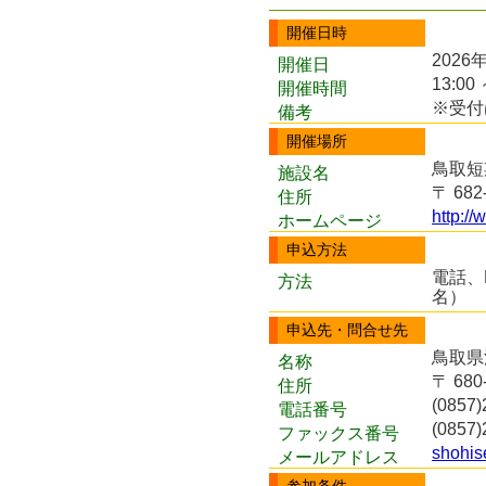
開催日時
2026
開催日
13:00 
開催時間
※受付
備考
開催場所
鳥取短
施設名
〒 68
住所
http://
ホームページ
申込方法
電話、
方法
名）
申込先・問合せ先
鳥取県
名称
〒 68
住所
(0857)
電話番号
(0857)
ファックス番号
shohise
メールアドレス