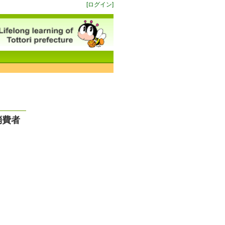
[ログイン]
消費者
）