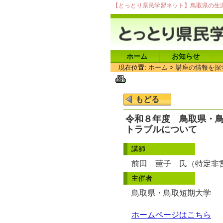
【とっとり県民学習ネット】鳥取県の生
ホーム
お知らせ
現在位置:
ホーム
>
講座の情報を探
令和８年度 鳥取県・
トラブルについて
講師
前田 薫子 氏（特定非
主催者
鳥取県・鳥取短期大学
ホームページはこちら