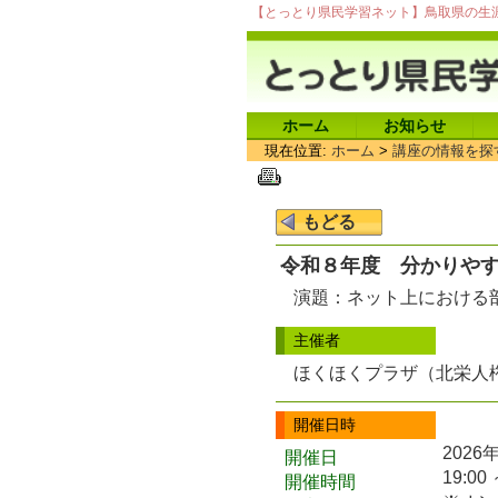
【とっとり県民学習ネット】鳥取県の生
ホーム
お知らせ
現在位置:
ホーム
>
講座の情報を探
令和８年度 分かりや
演題：ネット上における
主催者
ほくほくプラザ（北栄人
開催日時
2026
開催日
19:00 
開催時間