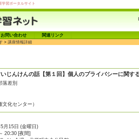
涯学習ポータルサイト
お問い合わせ
関連リンク
す
>
講座情報詳細
すいじんけんの話【第１回】個人のプライバシーに関す
部落差別
権文化センター）
年5月15日 (金曜日)
～ 20:30 [夜間]