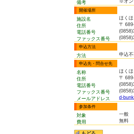
※オン
備考
開催場所
ほくほ
施設名
〒 68
住所
(0858)
電話番号
(0858)
ファックス番号
申込方法
申込不
方法
申込先・問合せ先
ほくほ
名称
〒 68
住所
(0858)
電話番号
(0858)
ファックス番号
d-bunk
メールアドレス
参加条件
一般
対象
無料
費用