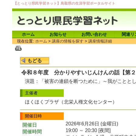
【とっとり県民学習ネット】鳥取県の生涯学習ポータルサイト
ホーム
お知らせ
お問い合わせ
関連リ
現在位置:
ホーム
>
講座の情報を探す
>
講座情報詳細
令和８年度 分かりやすいじんけんの話【第２
演題：「被害の連鎖を断つために」～我がことと
主催者
ほくほくプラザ（北栄人権文化センター）
開催日時
2026年6月26日 (金曜日)
開催日
19:00 ～ 20:30 [夜間]
開催時間