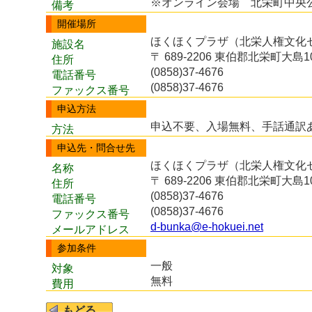
※オンライン会場 北栄町中央
備考
開催場所
ほくほくプラザ（北栄人権文化
施設名
〒 689-2206 東伯郡北栄町大島10
住所
(0858)37-4676
電話番号
(0858)37-4676
ファックス番号
申込方法
申込不要、入場無料、手話通訳
方法
申込先・問合せ先
ほくほくプラザ（北栄人権文化
名称
〒 689-2206 東伯郡北栄町大島10
住所
(0858)37-4676
電話番号
(0858)37-4676
ファックス番号
d-bunka@e-hokuei.net
メールアドレス
参加条件
一般
対象
無料
費用