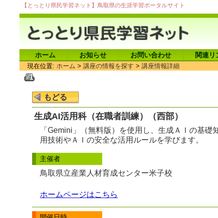
【とっとり県民学習ネット】鳥取県の生涯学習ポータルサイト
ホーム
お知らせ
お問い合わせ
関連リ
現在位置:
ホーム
>
講座の情報を探す
>
講座情報詳細
生成AI活用科（在職者訓練）（西部）
「Gemini」（無料版）を使用し、生成ＡＩの基
用技術やＡＩの安全な活用ルールを学びます。
主催者
鳥取県立産業人材育成センター米子校
ホームページはこちら
開催日時