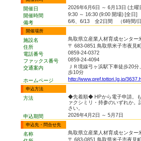
2026年6月6日 ～ 6月13日 (土曜
開催日
9:30 ～ 16:30 (9:00 開場) [全日]
開催時間
6/6、6/13 全2日間 （6時間
備考
開催場所
鳥取県立産業人材育成センター米
施設名
〒 683-0851 鳥取県米子市夜見町3
住所
0859-24-0372
電話番号
0859-24-4094
ファックス番号
ＪＲ境線弓ヶ浜駅下車徒歩20
交通案内
歩10分
http://www.pref.tottori.lg.jp/3637.
ホームページ
申込方法
◆先着順◆ HPから電子申請。
方法
ァクシミリ・持参のいずれか。
さい。
2026年4月2日 ～ 5月7日
申込期間
申込先・問合せ先
鳥取県立産業人材育成センター
名称
〒 683-0851 鳥取県米子市夜見町3
住所