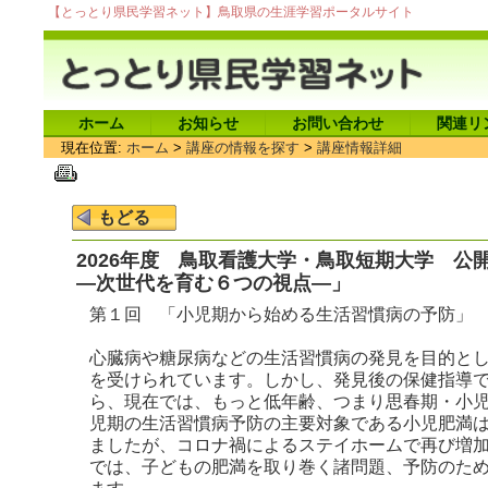
【とっとり県民学習ネット】鳥取県の生涯学習ポータルサイト
ホーム
お知らせ
お問い合わせ
関連リ
現在位置:
ホーム
>
講座の情報を探す
>
講座情報詳細
2026年度 鳥取看護大学・鳥取短期大学 公
―次世代を育む６つの視点―」
第１回 「小児期から始める生活習慣病の予防」
心臓病や糖尿病などの生活習慣病の発見を目的とし
を受けられています。しかし、発見後の保健指導
ら、現在では、もっと低年齢、つまり思春期・小
児期の生活習慣病予防の主要対象である小児肥満は
ましたが、コロナ禍によるステイホームで再び増
では、子どもの肥満を取り巻く諸問題、予防のた