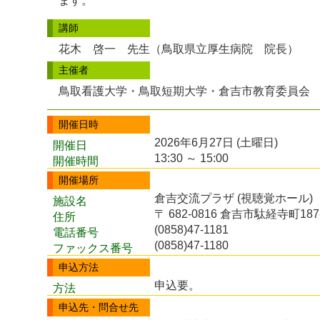
ます。
講師
花木 啓一 先生（鳥取県立厚生病院 院長）
主催者
鳥取看護大学・鳥取短期大学・倉吉市教育委員会
開催日時
2026年6月27日 (土曜日)
開催日
13:30 ～ 15:00
開催時間
開催場所
倉吉交流プラザ (視聴覚ホール)
施設名
〒 682-0816 倉吉市駄経寺町187
住所
(0858)47-1181
電話番号
(0858)47-1180
ファックス番号
申込方法
申込要。
方法
申込先・問合せ先