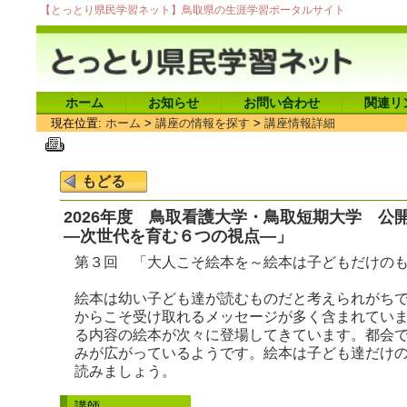
【とっとり県民学習ネット】鳥取県の生涯学習ポータルサイト
ホーム
お知らせ
お問い合わせ
関連リ
現在位置:
ホーム
>
講座の情報を探す
>
講座情報詳細
2026年度 鳥取看護大学・鳥取短期大学 公
―次世代を育む６つの視点―」
第３回 「大人こそ絵本を～絵本は子どもだけの
絵本は幼い子ども達が読むものだと考えられがち
からこそ受け取れるメッセージが多く含まれてい
る内容の絵本が次々に登場してきています。都会
みが広がっているようです。絵本は子ども達だけ
読みましょう。
講師