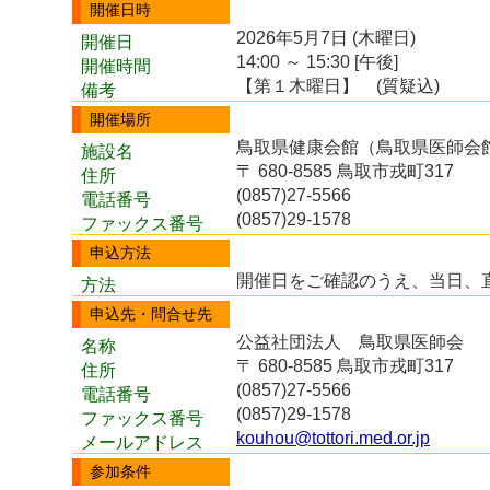
開催日時
2026年5月7日 (木曜日)
開催日
14:00 ～ 15:30 [午後]
開催時間
【第１木曜日】 (質疑込)
備考
開催場所
鳥取県健康会館（鳥取県医師会
施設名
〒 680-8585 鳥取市戎町317
住所
(0857)27-5566
電話番号
(0857)29-1578
ファックス番号
申込方法
開催日をご確認のうえ、当日、
方法
申込先・問合せ先
公益社団法人 鳥取県医師会
名称
〒 680-8585 鳥取市戎町317
住所
(0857)27-5566
電話番号
(0857)29-1578
ファックス番号
kouhou@tottori.med.or.jp
メールアドレス
参加条件