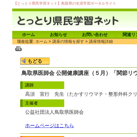
【とっとり県民学習ネット】鳥取県の生涯学習ポータルサイト
ホーム
お知らせ
お問い合わせ
関連リ
現在位置:
ホーム
>
講座の情報を探す
>
講座情報詳細
鳥取県医師会 公開健康講座（５月）「関節リ
講師
高須 宣行 先生（たかすリウマチ・整形外科ク
主催者
公益社団法人鳥取県医師会
ホームページはこちら