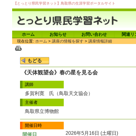
【とっとり県民学習ネット】鳥取県の生涯学習ポータルサイト
ホーム
お知らせ
お問い合わせ
関連リ
現在位置:
ホーム
>
講座の情報を探す
>
講座情報詳細
《天体観望会》春の星を見る会
講師
多賀利寛 氏（鳥取天文協会）
主催者
鳥取県立博物館
開催日時
2026年5月16日 (土曜日)
開催日