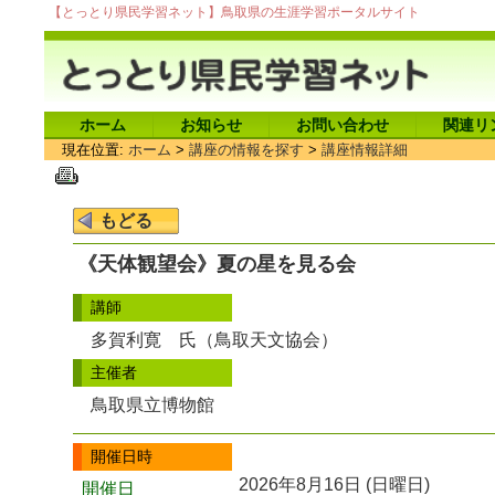
【とっとり県民学習ネット】鳥取県の生涯学習ポータルサイト
ホーム
お知らせ
お問い合わせ
関連リ
現在位置:
ホーム
>
講座の情報を探す
>
講座情報詳細
《天体観望会》夏の星を見る会
講師
多賀利寛 氏（鳥取天文協会）
主催者
鳥取県立博物館
開催日時
2026年8月16日 (日曜日)
開催日