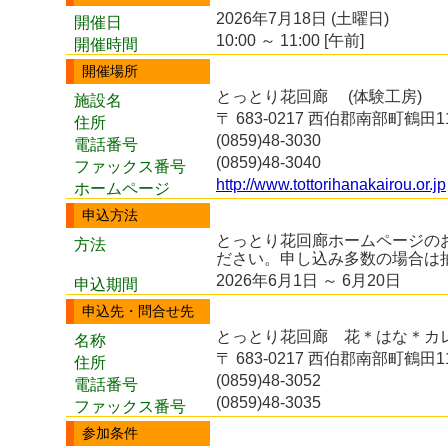
2026年7月18日 (土曜日)
開催日
10:00 ～ 11:00 [午前]
開催時間
開催場所
とっとり花回廊 (体験工房)
施設名
〒 683-0217 西伯郡南部町鶴田1
住所
(0859)48-3030
電話番号
(0859)48-3040
ファックス番号
http://www.tottorihanakairou.or.jp
ホームページ
申込方法
とっとり花回廊ホームページの
方法
ださい。申し込み多数の場合は
2026年6月1日 ～ 6月20日
申込期間
申込先・問合せ先
とっとり花回廊 花＊はな＊カ
名称
〒 683-0217 西伯郡南部町鶴田1
住所
(0859)48-3052
電話番号
(0859)48-3035
ファックス番号
参加条件