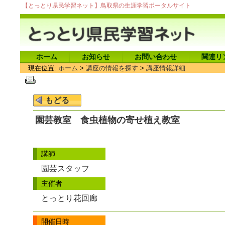
【とっとり県民学習ネット】鳥取県の生涯学習ポータルサイト
ホーム
お知らせ
お問い合わせ
関連リ
現在位置:
ホーム
>
講座の情報を探す
>
講座情報詳細
園芸教室 食虫植物の寄せ植え教室
講師
園芸スタッフ
主催者
とっとり花回廊
開催日時