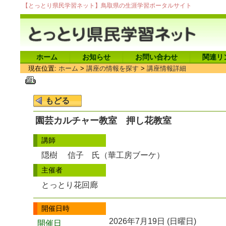
【とっとり県民学習ネット】鳥取県の生涯学習ポータルサイト
ホーム
お知らせ
お問い合わせ
関連リ
現在位置:
ホーム
>
講座の情報を探す
>
講座情報詳細
園芸カルチャー教室 押し花教室
講師
隠樹 信子 氏（華工房ブーケ）
主催者
とっとり花回廊
開催日時
2026年7月19日 (日曜日)
開催日