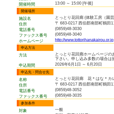
13:00 ～ 15:00 [午後]
開催時間
開催場所
とっとり花回廊 (体験工房（園
施設名
〒 683-0217 西伯郡南部町鶴田1
住所
(0859)48-3030
電話番号
(0859)48-3040
ファックス番号
http://www.tottorihanakairou.or.jp
ホームページ
申込方法
とっとり花回廊ホームページの
方法
下さい。申し込み多数の場合は
2026年6月1日 ～ 6月20日
申込期間
申込先・問合せ先
とっとり花回廊 花＊はな＊カ
名称
〒 683-0217 西伯郡南部町鶴田1
住所
(0859)48-3052
電話番号
(0859)48-3035
ファックス番号
参加条件
一般
対象