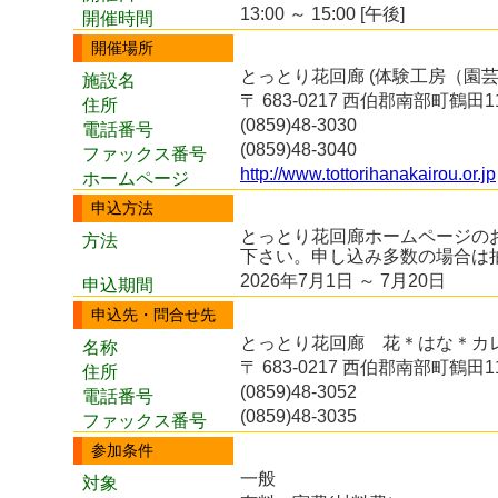
13:00 ～ 15:00 [午後]
開催時間
開催場所
とっとり花回廊 (体験工房（園
施設名
〒 683-0217 西伯郡南部町鶴田1
住所
(0859)48-3030
電話番号
(0859)48-3040
ファックス番号
http://www.tottorihanakairou.or.jp
ホームページ
申込方法
とっとり花回廊ホームページの
方法
下さい。申し込み多数の場合は
2026年7月1日 ～ 7月20日
申込期間
申込先・問合せ先
とっとり花回廊 花＊はな＊カ
名称
〒 683-0217 西伯郡南部町鶴田1
住所
(0859)48-3052
電話番号
(0859)48-3035
ファックス番号
参加条件
一般
対象