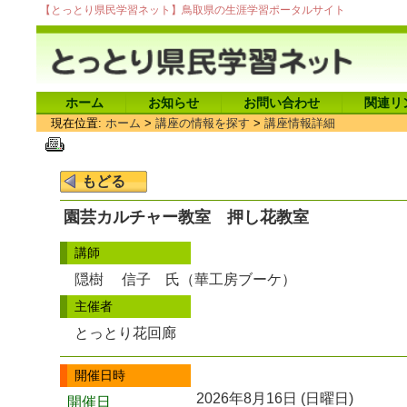
【とっとり県民学習ネット】鳥取県の生涯学習ポータルサイト
ホーム
お知らせ
お問い合わせ
関連リ
現在位置:
ホーム
>
講座の情報を探す
>
講座情報詳細
園芸カルチャー教室 押し花教室
講師
隠樹 信子 氏（華工房ブーケ）
主催者
とっとり花回廊
開催日時
2026年8月16日 (日曜日)
開催日