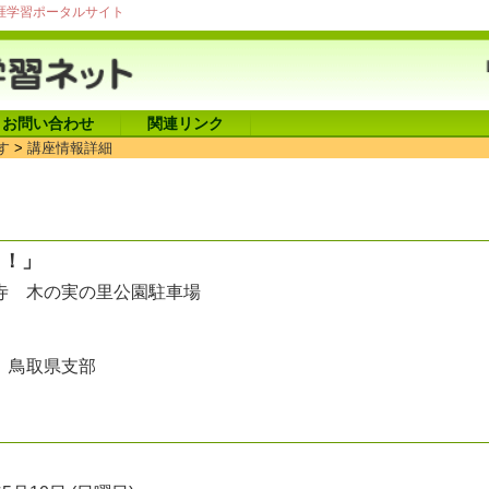
涯学習ポータルサイト
お問い合わせ
関連リンク
す
>
講座情報詳細
う！」
寺 木の実の里公園駐車場
 鳥取県支部