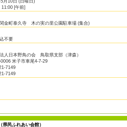
年5月10日 (日曜日)
 11:00 [午前]
関金町泰久寺 木の実の里公園駐車場 (集合)
込不要
法人日本野鳥の会 鳥取県支部（津森）
-0006 米子市車尾4-7-29
21-7149
21-7149
（県民ふれあい会館）