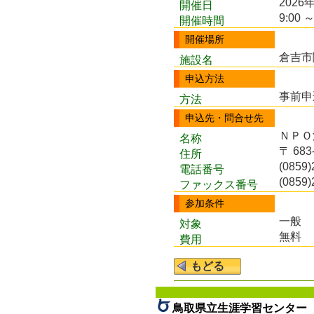
2026
開催日
9:00 ～
開催時間
開催場所
倉吉市
施設名
申込方法
事前申
方法
申込先・問合せ先
ＮＰＯ
名称
〒 683
住所
(0859)
電話番号
(0859)
ファックス番号
参加条件
一般
対象
無料
費用
鳥取県立生涯学習センター 