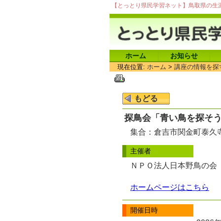
【とっとり県民学習ネット】鳥取県の生
ホーム
お知らせ
現在位置:
ホーム
>
講座の情報を探
探鳥会「青い鳥を探そ
集合：倉吉市関金町泰久
主催者
ＮＰＯ法人日本野鳥の会
ホームページはこちら
開催日時