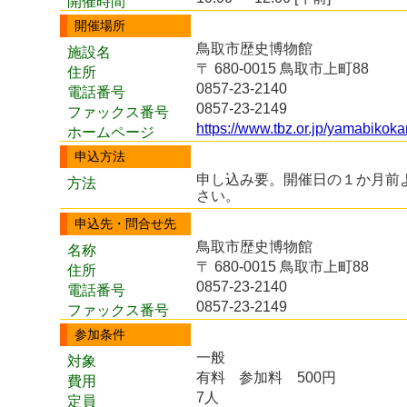
開催時間
開催場所
鳥取市歴史博物館
施設名
〒 680-0015 鳥取市上町88
住所
0857-23-2140
電話番号
0857-23-2149
ファックス番号
https://www.tbz.or.jp/yamabikoka
ホームページ
申込方法
申し込み要。開催日の１か月前
方法
さい。
申込先・問合せ先
鳥取市歴史博物館
名称
〒 680-0015 鳥取市上町88
住所
0857-23-2140
電話番号
0857-23-2149
ファックス番号
参加条件
一般
対象
有料
参加料 500円
費用
7人
定員