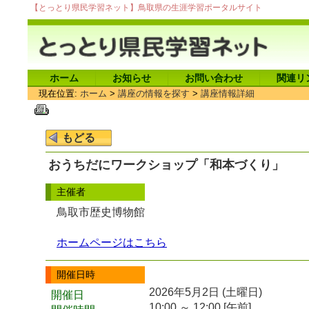
【とっとり県民学習ネット】鳥取県の生涯学習ポータルサイト
ホーム
お知らせ
お問い合わせ
関連リ
現在位置:
ホーム
>
講座の情報を探す
>
講座情報詳細
おうちだにワークショップ「和本づくり」
主催者
鳥取市歴史博物館
ホームページはこちら
開催日時
2026年5月2日 (土曜日)
開催日
10:00 ～ 12:00 [午前]