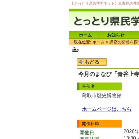
【とっとり県民学習ネット】鳥取県の生
ホーム
お知らせ
現在位置:
ホーム
>
講座の情報を探
今月のまなび「青谷上
主催者
鳥取市歴史博物館
ホームページはこちら
開催日時
2026
開催日
13:30 