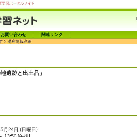
涯学習ポータルサイト
お問い合わせ
関連リンク
す
>
講座情報詳細
寺地遺跡と出土品」
年5月24日 (日曜日)
～ 13:50 [午後]