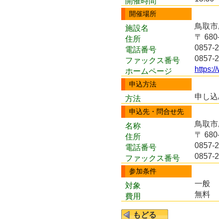
開催時間
開催場所
鳥取市
施設名
〒 68
住所
0857-2
電話番号
0857-2
ファックス番号
https:
ホームページ
申込方法
申し込
方法
申込先・問合せ先
鳥取市
名称
〒 68
住所
0857-2
電話番号
0857-2
ファックス番号
参加条件
一般
対象
無料
費用