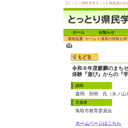
【とっとり県民学習ネット】鳥取県の生
ホーム
お知らせ
現在位置:
ホーム
>
講座の情報を探
令和８年度麒麟のまち
体験『遊び』からの『
講師
森岡 則明 氏（氷ノ山
主催者
鳥取市教育委員会
ホームページはこちら