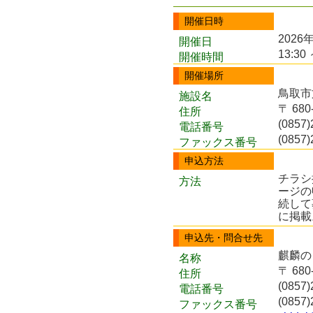
開催日時
2026
開催日
13:30 
開催時間
開催場所
鳥取市
施設名
〒 68
住所
(0857)
電話番号
(0857)
ファックス番号
申込方法
チラシ
方法
ージの
続して
に掲載
申込先・問合せ先
麒麟の
名称
〒 68
住所
(0857)
電話番号
(0857)
ファックス番号