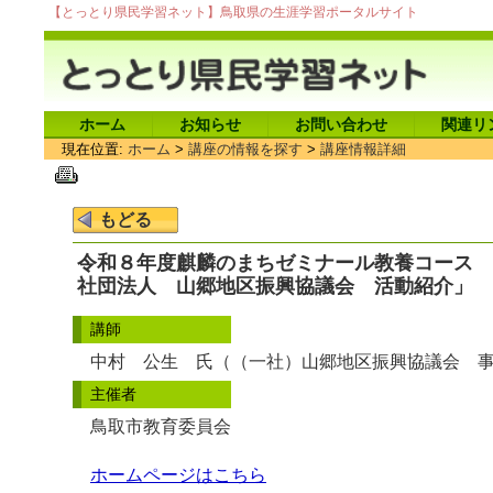
【とっとり県民学習ネット】鳥取県の生涯学習ポータルサイト
ホーム
お知らせ
お問い合わせ
関連リ
現在位置:
ホーム
>
講座の情報を探す
>
講座情報詳細
令和８年度麒麟のまちゼミナール教養コース 
社団法人 山郷地区振興協議会 活動紹介」
講師
中村 公生 氏（（一社）山郷地区振興協議会 
主催者
鳥取市教育委員会
ホームページはこちら