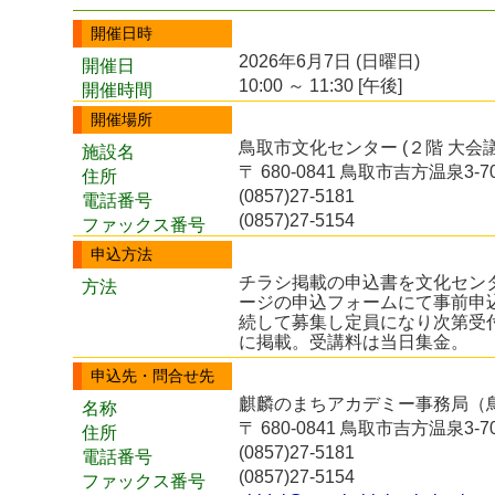
開催日時
2026年6月7日 (日曜日)
開催日
10:00 ～ 11:30 [午後]
開催時間
開催場所
鳥取市文化センター (２階 大会議
施設名
〒 680-0841 鳥取市吉方温泉3-7
住所
(0857)27-5181
電話番号
(0857)27-5154
ファックス番号
申込方法
チラシ掲載の申込書を文化セン
方法
ージの申込フォームにて事前申
続して募集し定員になり次第受
に掲載。受講料は当日集金。
申込先・問合せ先
麒麟のまちアカデミー事務局（
名称
〒 680-0841 鳥取市吉方温泉3-7
住所
(0857)27-5181
電話番号
(0857)27-5154
ファックス番号