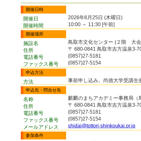
開催日時
2026年6月25日 (木曜日)
開催日
10:00 ～ 11:30 [午前]
開催時間
開催場所
鳥取市文化センター (２階 大会
施設名
〒 680-0841 鳥取市吉方温泉3-7
住所
(0857)27-5181
電話番号
(0857)27-5154
ファックス番号
申込方法
事前申し込み。尚徳大学受講生
方法
申込先・問合せ先
麒麟のまちアカデミー事務局（
名称
〒 680-0841 鳥取市吉方温泉3-7
住所
(0857)27-5181
電話番号
(0857)27-5154
ファックス番号
shidai@tottori-shinkoukai.or.jp
メールアドレス
参加条件