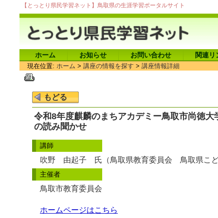
【とっとり県民学習ネット】鳥取県の生涯学習ポータルサイト
ホーム
お知らせ
お問い合わせ
関連リ
現在位置:
ホーム
>
講座の情報を探す
>
講座情報詳細
令和8年度麒麟のまちアカデミー鳥取市尚徳大
の読み聞かせ
講師
吹野 由起子 氏（鳥取県教育委員会 鳥取県こ
主催者
鳥取市教育委員会
ホームページはこちら