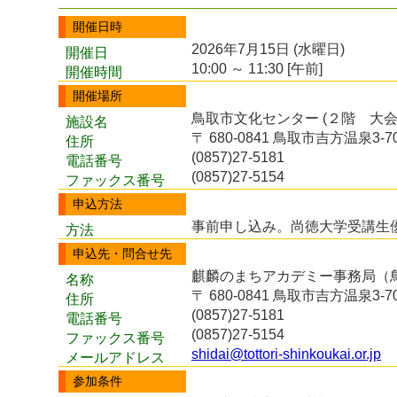
開催日時
2026年7月15日 (水曜日)
開催日
10:00 ～ 11:30 [午前]
開催時間
開催場所
鳥取市文化センター (２階 大会
施設名
〒 680-0841 鳥取市吉方温泉3-7
住所
(0857)27-5181
電話番号
(0857)27-5154
ファックス番号
申込方法
事前申し込み。尚徳大学受講生
方法
申込先・問合せ先
麒麟のまちアカデミー事務局（
名称
〒 680-0841 鳥取市吉方温泉3-7
住所
(0857)27-5181
電話番号
(0857)27-5154
ファックス番号
shidai@tottori-shinkoukai.or.jp
メールアドレス
参加条件