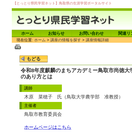
【とっとり県民学習ネット】鳥取県の生涯学習ポータルサイト
ホーム
お知らせ
お問い合わせ
関連リ
現在位置:
ホーム
>
講座の情報を探す
>
講座情報詳細
令和8年度麒麟のまちアカデミー鳥取市尚徳大
のあり方とは
講師
木原 菜穂子 氏（鳥取大学農学部 准教授）
主催者
鳥取市教育委員会
ホームページはこちら