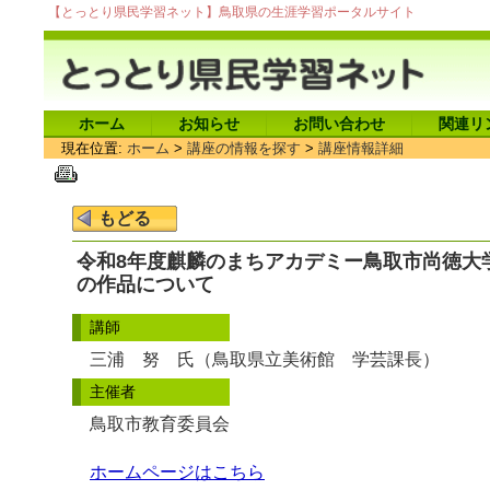
【とっとり県民学習ネット】鳥取県の生涯学習ポータルサイト
ホーム
お知らせ
お問い合わせ
関連リ
現在位置:
ホーム
>
講座の情報を探す
>
講座情報詳細
令和8年度麒麟のまちアカデミー鳥取市尚徳大
の作品について
講師
三浦 努 氏（鳥取県立美術館 学芸課長）
主催者
鳥取市教育委員会
ホームページはこちら