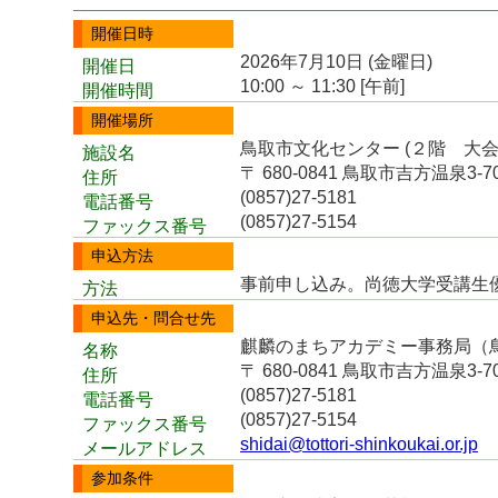
開催日時
2026年7月10日 (金曜日)
開催日
10:00 ～ 11:30 [午前]
開催時間
開催場所
鳥取市文化センター (２階 大会
施設名
〒 680-0841 鳥取市吉方温泉3-7
住所
(0857)27-5181
電話番号
(0857)27-5154
ファックス番号
申込方法
事前申し込み。尚徳大学受講生
方法
申込先・問合せ先
麒麟のまちアカデミー事務局（
名称
〒 680-0841 鳥取市吉方温泉3-7
住所
(0857)27-5181
電話番号
(0857)27-5154
ファックス番号
shidai@tottori-shinkoukai.or.jp
メールアドレス
参加条件