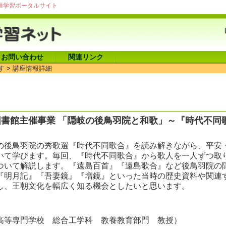
涯学習ポータルサイト
お問い合わせ
関連リンク
す
>
講座情報詳細
書館主催事業 「隠岐の後鳥羽院と和歌」～『時代不同
）
後鳥羽院の秀歌選『時代不同歌合』を読み解きながら、平安
いて学びます。毎回、『時代不同歌合』から歌人を一人ずつ取
ついて解説します。『遠島百首』『遠島歌合』など後鳥羽院の
『明月記』『吾妻鏡』『増鏡』といった当時の歴史資料や関連
し、王朝文化を幅広く知る機会としたいと思います。
高等専門学校 総合工学科 教養教育部門 教授）