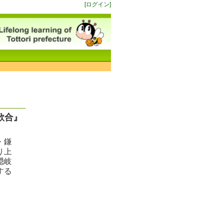
[ログイン]
歌合』
・鎌
り上
隠岐
する