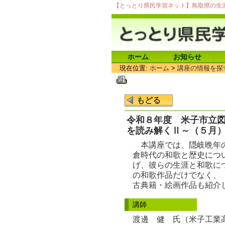
【とっとり県民学習ネット】鳥取県の生
ホーム
お知らせ
現在位置:
ホーム
>
講座の情報を探
令和８年度 米子市立図
を読み解くⅡ～（５月
本講座では、隠岐晩年の
倉時代の和歌と歴史につ
げ、彼らの生涯と和歌に
の和歌作品だけでなく、
古典籍・絵画作品も紹介
講師
渡邊 健 氏（米子工業