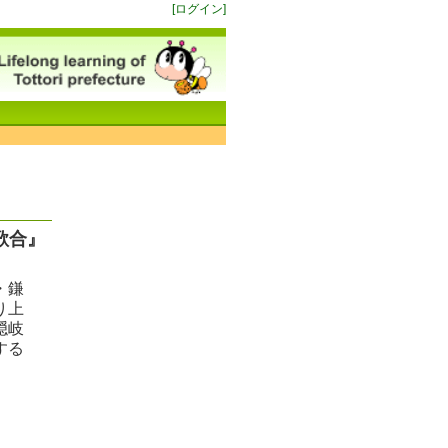
[ログイン]
歌合』
・鎌
り上
隠岐
する