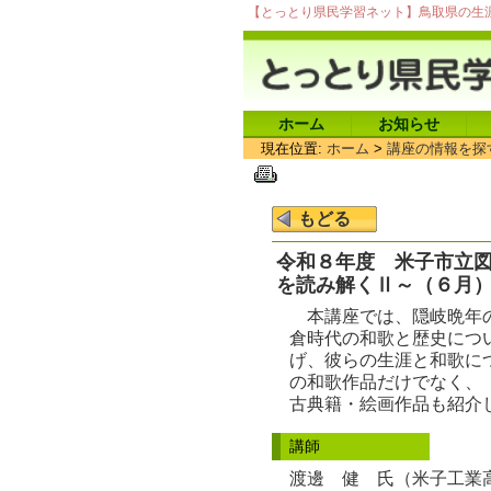
【とっとり県民学習ネット】鳥取県の生
ホーム
お知らせ
現在位置:
ホーム
>
講座の情報を探
令和８年度 米子市立図
を読み解くⅡ～（６月
本講座では、隠岐晩年の
倉時代の和歌と歴史につ
げ、彼らの生涯と和歌に
の和歌作品だけでなく、
古典籍・絵画作品も紹介
講師
渡邊 健 氏（米子工業