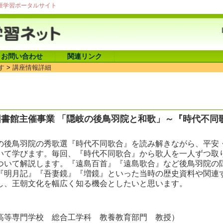
涯学習ポータルサイト
お問い合わせ
関連リンク
す
>
講座情報詳細
書館主催事業 「隠岐の後鳥羽院と和歌」～『時代不同
）
後鳥羽院の秀歌選『時代不同歌合』を読み解きながら、平安
いて学びます。毎回、『時代不同歌合』から歌人を一人ずつ取
ついて解説します。『遠島百首』『遠島歌合』など後鳥羽院の
『明月記』『吾妻鏡』『増鏡』といった当時の歴史資料や関連
し、王朝文化を幅広く知る機会としたいと思います。
高等専門学校 総合工学科 教養教育部門 教授）