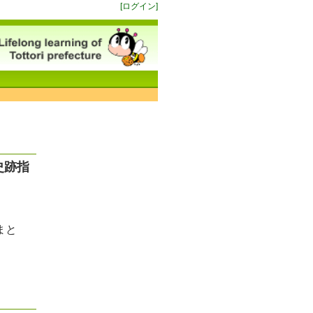
[ログイン]
史跡指
まと