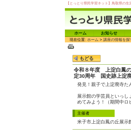
【とっとり県民学習ネット】鳥取県の生
ホーム
お知らせ
現在位置:
ホーム
>
講座の情報を探
令和８年度 上淀白鳳の
定30周年 国史跡上淀
発見！親子で上淀廃寺た
展示館の学芸員といっし
めてみよう！（期間中ロ
主催者
米子市上淀白鳳の丘展示