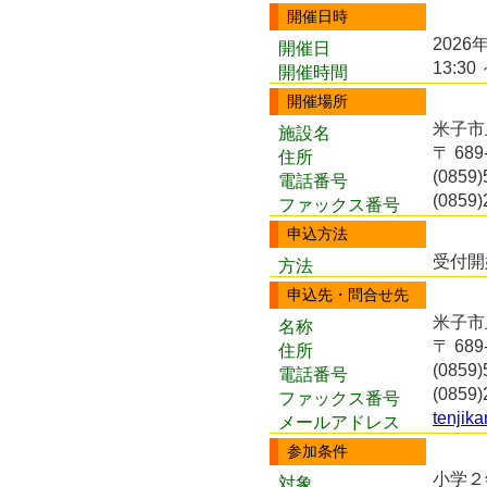
開催日時
2026
開催日
13:30 
開催時間
開催場所
米子市
施設名
〒 68
住所
(0859)
電話番号
(0859)
ファックス番号
申込方法
受付開
方法
申込先・問合せ先
米子市
名称
〒 68
住所
(0859)
電話番号
(0859)
ファックス番号
tenjik
メールアドレス
参加条件
小学２
対象