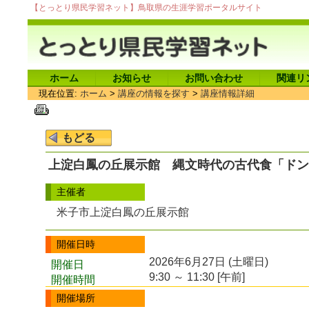
【とっとり県民学習ネット】鳥取県の生涯学習ポータルサイト
ホーム
お知らせ
お問い合わせ
関連リ
現在位置:
ホーム
>
講座の情報を探す
>
講座情報詳細
上淀白鳳の丘展示館 縄文時代の古代食「ドン
主催者
米子市上淀白鳳の丘展示館
開催日時
2026年6月27日 (土曜日)
開催日
9:30 ～ 11:30 [午前]
開催時間
開催場所