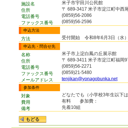
米子市宇田川公民館
施設名
〒 689-3417 米子市淀江町中西尾
住所
(0859)56-2086
電話番号
(0859)56-2596
ファックス番号
申込方法
受付開始 令和8年6月3日（水
方法
申込先・問合せ先
米子市上淀白鳳の丘展示館
名称
〒 689-3411 米子市淀江町福岡97
住所
(0859)56-2271
電話番号
(0859)21-5480
ファックス番号
tenjikan@yonagobunka.net
メールアドレス
参加条件
どなたでも（小学校3年生以下
対象
有料
参加費：
費用
先着10組
備考