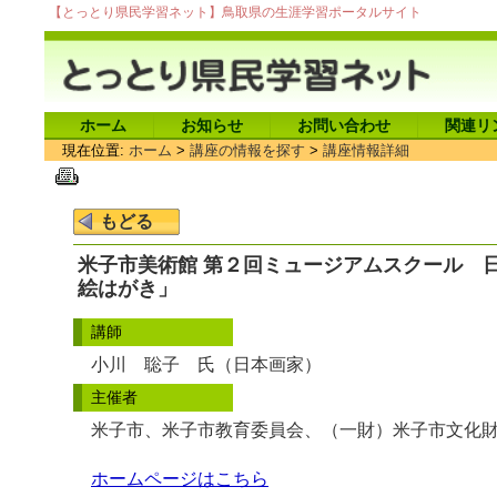
【とっとり県民学習ネット】鳥取県の生涯学習ポータルサイト
ホーム
お知らせ
お問い合わせ
関連リ
現在位置:
ホーム
>
講座の情報を探す
>
講座情報詳細
米子市美術館 第２回ミュージアムスクール 
絵はがき」
講師
小川 聡子 氏（日本画家）
主催者
米子市、米子市教育委員会、（一財）米子市文化財
ホームページはこちら