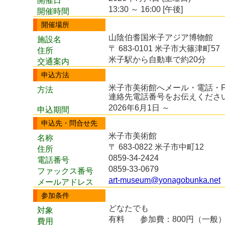
開催日
13:30 ～ 16:00 [午後]
開催時間
開催場所
山陰伯耆国米子アジア博物館
施設名
〒 683-0101 米子市大篠津町57
住所
米子駅から自動車で約20分
交通案内
申込方法
米子市美術館へメール・電話・
方法
連絡先電話番号をお伝えくださ
2026年6月1日 ～
申込期間
申込先・問合せ先
米子市美術館
名称
〒 683-0822 米子市中町12
住所
0859-34-2424
電話番号
0859-33-0679
ファックス番号
art-museum@yonagobunka.net
メールアドレス
参加条件
どなたでも
対象
有料
参加費：800円（一般
費用