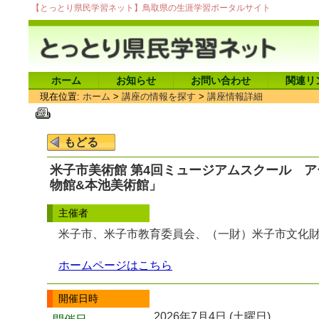
【とっとり県民学習ネット】鳥取県の生涯学習ポータルサイト
ホーム
お知らせ
お問い合わせ
関連リ
現在位置:
ホーム
>
講座の情報を探す
>
講座情報詳細
米子市美術館 第4回ミュージアムスクール 
物館&本池美術館」
主催者
米子市、米子市教育委員会、（一財）米子市文化財
ホームページはこちら
開催日時
2026年7月4日 (土曜日)