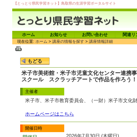
【とっとり県民学習ネット】鳥取県の生涯学習ポータルサイト
ホーム
お知らせ
お問い合わせ
関連リ
現在位置:
ホーム
>
講座の情報を探す
>
講座情報詳細
米子市美術館・米子市児童文化センター連携事
スクール スクラッチアートで作品を作ろう！
主催者
米子市、米子市教育委員会、（一財）米子市文化財
ホームページはこちら
開催日時
2026年7月30日 (木曜日)