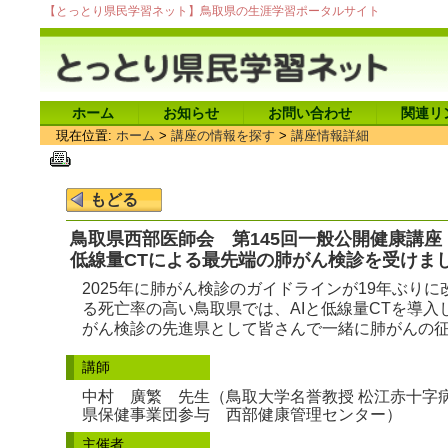
【とっとり県民学習ネット】鳥取県の生涯学習ポータルサイト
ホーム
お知らせ
お問い合わせ
関連リ
現在位置:
ホーム
>
講座の情報を探す
>
講座情報詳細
鳥取県西部医師会 第145回一般公開健康講座
低線量CTによる最先端の肺がん検診を受けま
2025年に肺がん検診のガイドラインが19年ぶり
る死亡率の高い鳥取県では、AIと低線量CTを導
がん検診の先進県として皆さんで一緒に肺がんの
講師
中村 廣繁 先生（鳥取大学名誉教授 松江赤十字病
県保健事業団参与 西部健康管理センター）
主催者