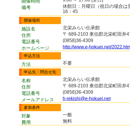
開催時間
休館日：月曜日（祝日の場合は
備考
16：45
開催場所
北栄みらい伝承館
施設名
〒 689-2103 東伯郡北栄町田井47
住所
(0858)36-4309
電話番号
http://www.e-hokuei.net/2022.ht
ホームページ
申込方法
不要
方法
申込先・問合せ先
北栄みらい伝承館
名称
〒 689-2103 東伯郡北栄町田井47
住所
(0858)36-4309
電話番号
h-rekishi@e-hokuei.net
メールアドレス
参加条件
一般
対象
無料
費用