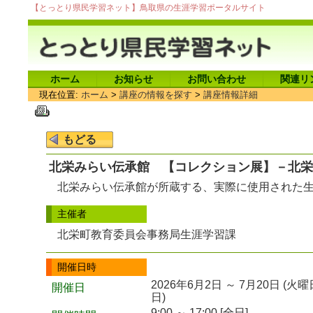
【とっとり県民学習ネット】鳥取県の生涯学習ポータルサイト
ホーム
お知らせ
お問い合わせ
関連リ
現在位置:
ホーム
>
講座の情報を探す
>
講座情報詳細
北栄みらい伝承館 【コレクション展】－北栄
北栄みらい伝承館が所蔵する、実際に使用された
主催者
北栄町教育委員会事務局生涯学習課
開催日時
2026年6月2日 ～ 7月20日 (
開催日
日)
9:00 ～ 17:00 [全日]