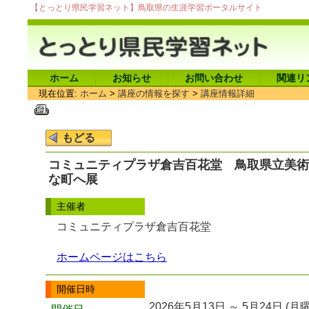
【とっとり県民学習ネット】鳥取県の生涯学習ポータルサイト
ホーム
お知らせ
お問い合わせ
関連リ
現在位置:
ホーム
>
講座の情報を探す
>
講座情報詳細
コミュニティプラザ倉吉百花堂 鳥取県立美術
な町へ展
主催者
コミュニティプラザ倉吉百花堂
ホームページはこちら
開催日時
2026年5月13日 ～ 5月24日 