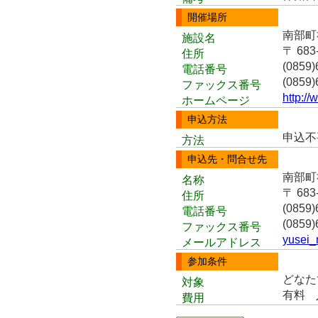
開催場所
南部町
施設名
〒 68
住所
(0859)
電話番号
(0859)
ファックス番号
http://
ホームページ
申込方法
申込不
方法
申込先・問合せ先
南部町
名称
〒 68
住所
(0859)
電話番号
(0859)
ファックス番号
yusei
メールアドレス
参加条件
どなた
対象
有料
費用