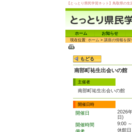
【とっとり県民学習ネット】鳥取県の生
ホーム
お知らせ
現在位置:
ホーム
>
講座の情報を探
南部町祐生出会いの館
主催者
南部町祐生出会いの館
開催日時
2026
開催日
日)
9:00 ～
開催時間
休館日
備考